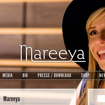
MEDIA
BIO
PRESSE / DOWNLOAD
SHOP
NE
Mareeya
Such
nach: