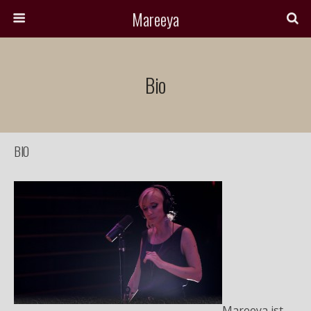
Mareeya
Bio
BIO
Mareeya ist