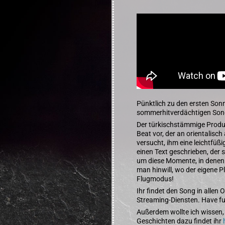
Pünktlich zu den ersten Sonn
sommerhitverdächtigen Song 
Der türkischstämmige Produ
Beat vor, der an orientalisc
versucht, ihm eine leichtfü
einen Text geschrieben, der
um diese Momente, in denen 
man hinwill, wo der eigene Pl
Flugmodus!
Ihr findet den Song in allen 
Streaming-Diensten. Have fu
Außerdem wollte ich wissen, 
Geschichten dazu findet ihr