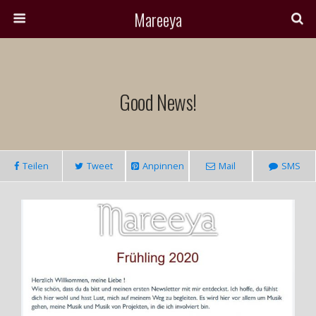
Mareeya
Good News!
Teilen
Tweet
Anpinnen
Mail
SMS