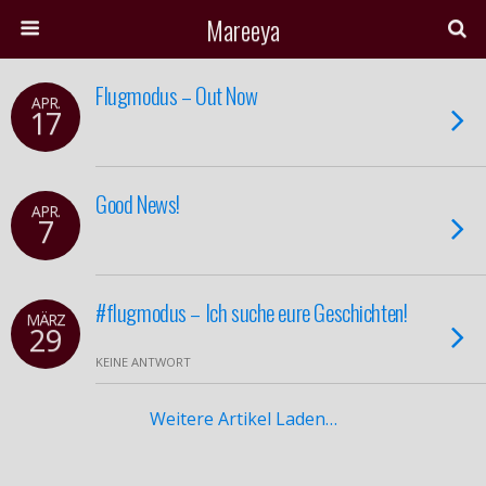
Mareeya
Flugmodus – Out Now
APR.
17
Good News!
APR.
7
#flugmodus – Ich suche eure Geschichten!
MÄRZ
29
KEINE ANTWORT
Weitere Artikel Laden…